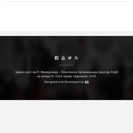
ЗНАЧЕЊЕ НА СЛУЖБАТА ЗА БАРАЊЕ
ФОРМУЛАРИ ЗА БАРАЊА
ЗДРАВСТВЕНО ПРЕВЕНТИВНА ДЕЈНОСТ
ПРВА ПОМОШ
КРВОДАРИТЕЛСТВО
ИНФОРМАЦИИ ЗА БОЛЕСТИ
УСЛУГИ
Црвен крст на Р. Македонија - Општинска организација Центар, Клуб
на млади ©. Сите права задржани. 2026
Designed and Developed by
AA
ЗА НАС
ДЕЈСТВУВАЊЕ