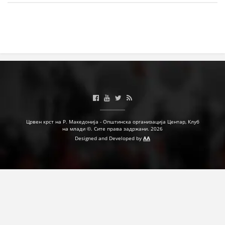
ЗНАЧЕЊЕ НА СЛУЖБАТА ЗА БАРАЊЕ
ФОРМУЛАРИ ЗА БАРАЊА
ЗДРАВСТВЕНО ПРЕВЕНТИВНА ДЕЈНОСТ
ПРВА ПОМОШ
КРВОДАРИТЕЛСТВО
ИНФОРМАЦИИ ЗА БОЛЕСТИ
УСЛУГИ
Црвен крст на Р. Македонија - Општинска организација Центар, Клуб
на млади ©. Сите права задржани. 2026
Designed and Developed by
AA
ЗА НАС
ДЕЈСТВУВАЊЕ