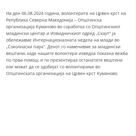
СТРУКТУРА И ОРГАНИЗАЦИОНА ПОСТАВЕНОСТ – ОПШТИНСКА
ОРГАНИЗАЦИЈА КУМАНОВО
На ден 06.08.2024 година, волонтерите на Црвен крст на
КОНТАКТ ИНФОРМАЦИИ
Република Северна Македонија – Општинска
организација Куманово во соработка со Општинскиот
младински центар и Извидничкиот одред ,,Скаут“ ја
обележавме Интернационалната недела на млади во
ЗАКОН ЗА ЦКРМ
„Соколнаски парк“. Денот го наменивме за младински
вештини, каде нашите волонтери изведоа показна вежба
СТАТУТ НА ЦКРМ
по прва помош, и ги презентираа останатите вештини
кои можат да се здобијат со волонтирање во
Општинската организација на Црвен крст Куманово.
ОРГАНИЗАЦИЈА И РАЗВОЈ
РАКОВОДЕН ОДБОР
СОБРАНИЕ
СТРУКТУРА И ОРГАНИЗАЦИОНА ПОСТАВЕНОСТ