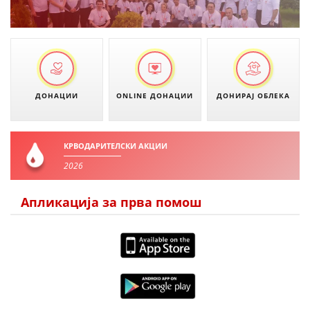
ЗНАЧЕЊЕ НА СЛУЖБАТА ЗА БАРАЊЕ
ФОРМУЛАРИ ЗА БАРАЊА
ЗДРАВСТВЕНО ПРЕВЕНТИВНА ДЕЈНОСТ
ПРВА ПОМОШ
ДОНАЦИИ
ONLINE ДОНАЦИИ
ДОНИРАЈ ОБЛЕКА
КРВОДАРИТЕЛСТВО
ИНФОРМАЦИИ ЗА БОЛЕСТИ
КРВОДАРИТЕЛСКИ АКЦИИ
УСЛУГИ
2026
Апликација за прва помош
ЗА НАС
ДЕЈСТВУВАЊЕ