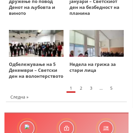
дружење по повод
јануари – Светскиот
ЗНАЧЕЊЕ НА СЛУЖБАТА ЗА БАРАЊЕ
Денот на љубовта и
ден на безбедност на
виното
планина
ФОРМУЛАРИ ЗА БАРАЊА
ЗДРАВСТВЕНО ПРЕВЕНТИВНА ДЕЈНОСТ
ПРВА ПОМОШ
КРВОДАРИТЕЛСТВО
ИНФОРМАЦИИ ЗА БОЛЕСТИ
Одбележување на 5
Недела на грижа за
Декември – Светски
стари лица
УСЛУГИ
ден на волонтерството
1
2
3
…
5
ЗА НАС
Следна »
ДЕЈСТВУВАЊЕ