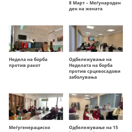
ДИСЕМИНАЦИЈА
8 Март – Меѓународен
ден на жената
MЕЃУНАРОДНО ХУМАНИТАРНО ПРАВО
ПРОМОЦИЈА НА ХУМАНИ ВРЕДНОСТИ
УПОТРЕБА И ЗАШТИТА НА АМБЛЕМОТ
СОЦИЈАЛНО ХУМАНИТАРНА ДЕЈНОСТ
КАКО ДА ДОНИРАТЕ
Недела на борба
Одбележување на
против ракот
Неделата на борба
ПОДГОТВЕНОСТ И ДЕЈСТВО ПРИ КАТАСТРОФИ
против срцевосадови
заболувања
ТИМ ЗА ОДГОВОР ПРИ КАТАСТРОФИ ПРИ ООЦК КУМАНОВО
ОДНОСИ СО ЈАВНОСТ
ИСТРАЖУВАЊЕ НА ЈАВНО МИСЛЕЊЕ
МЕЃУНАРОДНА СОРАБОТКА
ДОГОВОРИ
Меѓугенерациско
Одбележување на 15