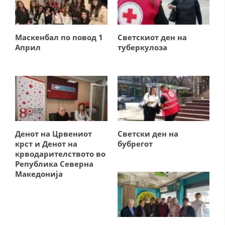
СТРУКТУРА И ОРГАНИЗАЦИОНА ПОСТАВЕНОСТ – ОПШТИНСКА
ОРГАНИЗАЦИЈА КУМАНОВО
КОНТАКТ ИНФОРМАЦИИ
Маскенбал по повод 1
Светскиот ден на
Април
туберкулоза
ЗАКОН ЗА ЦКРМ
СТАТУТ НА ЦКРМ
Денот на Црвениот
Светски ден на
крст и Денот на
бубрегот
ОРГАНИЗАЦИЈА И РАЗВОЈ
крводарителството во
Република Северна
РАКОВОДЕН ОДБОР
Македонија
СОБРАНИЕ
СТРУКТУРА И ОРГАНИЗАЦИОНА ПОСТАВЕНОСТ