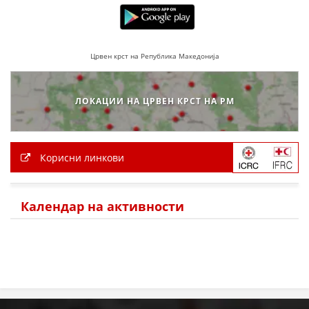
ПРИРАЧНИЦИ
СТРАТЕГИИ
Црвен крст на Република Македонија
ЕДУКАТИВНО ИНФОРМАТИВНИ МАТЕРИЈАЛИ
ЛОКАЦИИ НА ЦРВЕН КРСТ НА РМ
БРОШУРИ
ПОСТЕРИ
ПРЕЗЕНТАЦИИ
Корисни линкови
Календар на активности