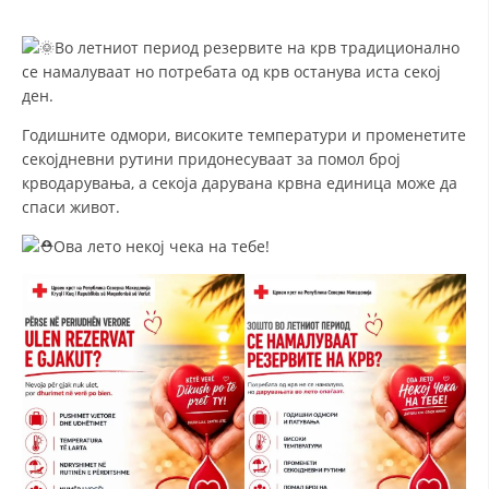
СТРУКТУРА И ОРГАНИЗАЦИОНА ПОСТАВЕНОСТ – ОПШТИНСКА
ОРГАНИЗАЦИЈА КУМАНОВО
Во летниот период резервите на крв традиционално
КОНТАКТ ИНФОРМАЦИИ
се намалуваат но потребата од крв останува иста секој
ден.
Годишните одмори, високите температури и променетите
ЗАКОН ЗА ЦКРМ
секојдневни рутини придонесуваат за помол број
крводарувања, а секоја дарувана крвна единица може да
СТАТУТ НА ЦКРМ
спаси живот.
Ова лето некој чека на тебе!
ОРГАНИЗАЦИЈА И РАЗВОЈ
РАКОВОДЕН ОДБОР
СОБРАНИЕ
СТРУКТУРА И ОРГАНИЗАЦИОНА ПОСТАВЕНОСТ