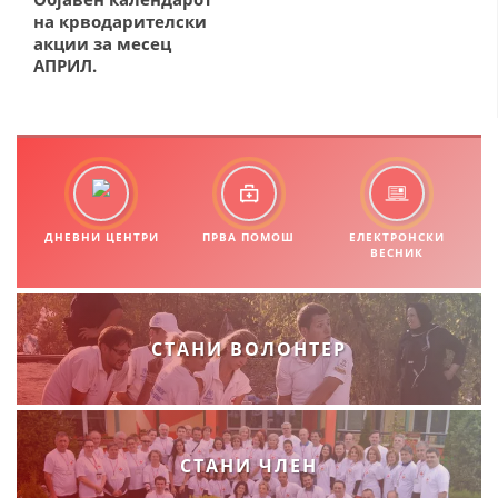
на крводарителски
ПРИРАЧНИЦИ
акции за месец
АПРИЛ.
СТРАТЕГИИ
ЕДУКАТИВНО ИНФОРМАТИВНИ МАТЕРИЈАЛИ
БРОШУРИ
ПОСТЕРИ
ДНЕВНИ ЦЕНТРИ
ПРВА ПОМОШ
ЕЛЕКТРОНСКИ
ПРЕЗЕНТАЦИИ
ВЕСНИК
СТАНИ ВОЛОНТЕР
СТАНИ ЧЛЕН