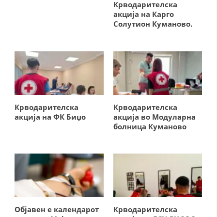
ДИСЕМИНАЦИЈА
Крводарителска
акција на Карго
MЕЃУНАРОДНО ХУМАНИТАРНО ПРАВО
Солутион Куманово.
ПРОМОЦИЈА НА ХУМАНИ ВРЕДНОСТИ
УПОТРЕБА И ЗАШТИТА НА АМБЛЕМОТ
СОЦИЈАЛНО ХУМАНИТАРНА ДЕЈНОСТ
КАКО ДА ДОНИРАТЕ
Крводарителска
Крводарителска
ПОДГОТВЕНОСТ И ДЕЈСТВО ПРИ КАТАСТРОФИ
акција на ФК Биџо
акција во Модуларна
болница Куманово
ТИМ ЗА ОДГОВОР ПРИ КАТАСТРОФИ ПРИ ООЦК КУМАНОВО
ОДНОСИ СО ЈАВНОСТ
ИСТРАЖУВАЊЕ НА ЈАВНО МИСЛЕЊЕ
МЕЃУНАРОДНА СОРАБОТКА
ДОГОВОРИ
Објавен е календарот
Крводарителска