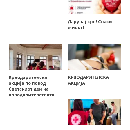
СТРУКТУРА И ОРГАНИЗАЦИОНА ПОСТАВЕНОСТ – ОПШТИНСКА
ОРГАНИЗАЦИЈА КУМАНОВО
КОНТАКТ ИНФОРМАЦИИ
Дарувај крв! Спаси
живот!
ЗАКОН ЗА ЦКРМ
СТАТУТ НА ЦКРМ
Крводарителска
КРВОДАРИТЕЛСКА
акција по повод
АКЦИЈА
ОРГАНИЗАЦИЈА И РАЗВОЈ
Светскиот ден на
крводарителството
РАКОВОДЕН ОДБОР
СОБРАНИЕ
СТРУКТУРА И ОРГАНИЗАЦИОНА ПОСТАВЕНОСТ