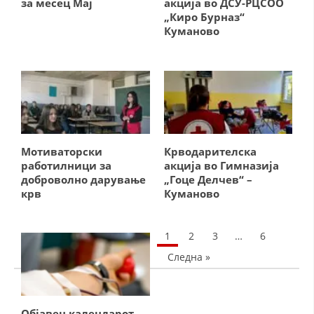
за месец Мај
акција во ДСУ-РЦСОО
ЗНАЧЕЊЕ НА СЛУЖБАТА ЗА БАРАЊЕ
„Киро Бурназ“
Куманово
ФОРМУЛАРИ ЗА БАРАЊА
ЗДРАВСТВЕНО ПРЕВЕНТИВНА ДЕЈНОСТ
ПРВА ПОМОШ
КРВОДАРИТЕЛСТВО
ИНФОРМАЦИИ ЗА БОЛЕСТИ
Мотиваторски
Крводарителска
работилници за
акција во Гимназија
УСЛУГИ
доброволно дарување
„Гоце Делчев“ –
крв
Куманово
ЗА НАС
1
2
3
…
6
ДЕЈСТВУВАЊЕ
Следна »
Објавен календарот