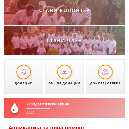
ЗНАЧЕЊЕ НА СЛУЖБАТА ЗА БАРАЊЕ
СТАНИ ВОЛОНТЕР
ФОРМУЛАРИ ЗА БАРАЊА
ЗДРАВСТВЕНО ПРЕВЕНТИВНА ДЕЈНОСТ
ПРВА ПОМОШ
СТАНИ ЧЛЕН
КРВОДАРИТЕЛСТВО
ИНФОРМАЦИИ ЗА БОЛЕСТИ
УСЛУГИ
ДОНАЦИИ
ONLINE ДОНАЦИИ
ДОНИРАЈ ОБЛЕКА
ЗА НАС
ДЕЈСТВУВАЊЕ
КРВОДАРИТЕЛСКИ АКЦИИ
2026
Апликација за прва помош