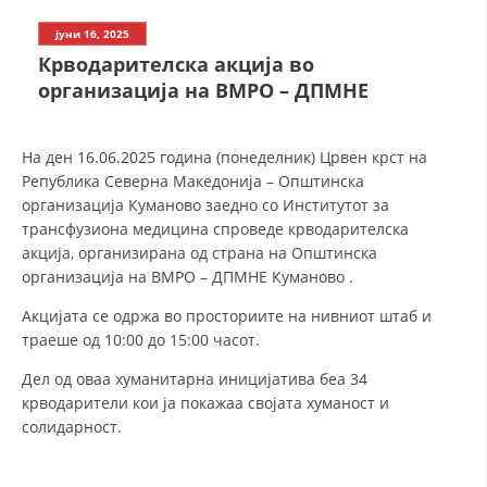
СТРУКТУРА И ОРГАНИЗАЦИОНА ПОСТАВЕНОСТ – ОПШТИНСКА
ОРГАНИЗАЦИЈА КУМАНОВО
јуни 16, 2025
Крводарителска акција во
КОНТАКТ ИНФОРМАЦИИ
организација на ВМРО – ДПМНЕ
ЗАКОН ЗА ЦКРМ
На ден 16.06.2025 година (понеделник) Црвен крст на
Република Северна Македонија – Општинска
СТАТУТ НА ЦКРМ
организација Куманово заедно со Институтот за
трансфузиона медицина спроведе крводарителска
акција, организирана од страна на Општинска
организација на ВМРО – ДПМНЕ Куманово .
Акцијата се одржа во просториите на нивниот штаб и
ОРГАНИЗАЦИЈА И РАЗВОЈ
траеше од 10:00 до 15:00 часот.
РАКОВОДЕН ОДБОР
Дел од оваа хуманитарна иницијатива беа 34
крводарители кои ја покажаа својата хуманост и
СОБРАНИЕ
солидарност.
СТРУКТУРА И ОРГАНИЗАЦИОНА ПОСТАВЕНОСТ