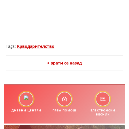
ДИСЕМИНАЦИЈА
MЕЃУНАРОДНО ХУМАНИТАРНО ПРАВО
ПРОМОЦИЈА НА ХУМАНИ ВРЕДНОСТИ
УПОТРЕБА И ЗАШТИТА НА АМБЛЕМОТ
СОЦИЈАЛНО ХУМАНИТАРНА ДЕЈНОСТ
Tags:
Крводарителство
КАКО ДА ДОНИРАТЕ
< врати се назад
ПОДГОТВЕНОСТ И ДЕЈСТВО ПРИ КАТАСТРОФИ
ТИМ ЗА ОДГОВОР ПРИ КАТАСТРОФИ ПРИ ООЦК КУМАНОВО
ОДНОСИ СО ЈАВНОСТ
ИСТРАЖУВАЊЕ НА ЈАВНО МИСЛЕЊЕ
МЕЃУНАРОДНА СОРАБОТКА
ДНЕВНИ ЦЕНТРИ
ПРВА ПОМОШ
ЕЛЕКТРОНСКИ
ВЕСНИК
ДОГОВОРИ