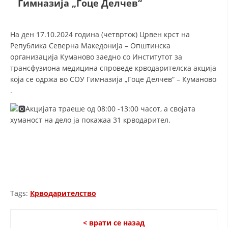
Гимназија „Гоце Делчев“
СТРУКТУРА И ОРГАНИЗАЦИОНА ПОСТАВЕНОСТ – ОПШТИНСКА
ОРГАНИЗАЦИЈА КУМАНОВО
КОНТАКТ ИНФОРМАЦИИ
На ден 17.10.2024 година (четврток) Црвен крст на
Република Северна Македонија – Општинска
организација Куманово заедно со Институтот за
трансфузиона медицина спроведе крводарителска акција
ЗАКОН ЗА ЦКРМ
која се одржа во СОУ Гимназија „Гоце Делчев“ – Куманово
.
СТАТУТ НА ЦКРМ
Акцијата траеше од 08:00 -13:00 часот, а својата
хуманост на дело ја покажаa 31 крводарител.
ОРГАНИЗАЦИЈА И РАЗВОЈ
РАКОВОДЕН ОДБОР
СОБРАНИЕ
Tags:
Крводарителство
СТРУКТУРА И ОРГАНИЗАЦИОНА ПОСТАВЕНОСТ
< врати се назад