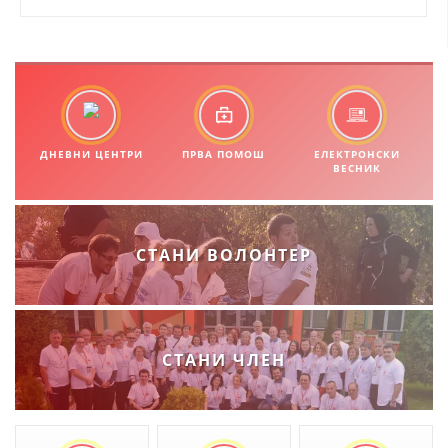
ДИСЕМИНАЦИЈА
MЕЃУНАРОДНО ХУМАНИТАРНО ПРАВО
ПРОМОЦИЈА НА ХУМАНИ ВРЕДНОСТИ
УПОТРЕБА И ЗАШТИТА НА АМБЛЕМОТ
СОЦИЈАЛНО ХУМАНИТАРНА ДЕЈНОСТ
ДНЕВНИ ЦЕНТРИ
ПРВА ПОМОШ
ЕЛЕКТРОНСКИ
ВЕСНИК
КАКО ДА ДОНИРАТЕ
ПОДГОТВЕНОСТ И ДЕЈСТВО ПРИ КАТАСТРОФИ
СТАНИ ВОЛОНТЕР
ТИМ ЗА ОДГОВОР ПРИ КАТАСТРОФИ ПРИ ООЦК КУМАНОВО
ОДНОСИ СО ЈАВНОСТ
ИСТРАЖУВАЊЕ НА ЈАВНО МИСЛЕЊЕ
СТАНИ ЧЛЕН
МЕЃУНАРОДНА СОРАБОТКА
ДОГОВОРИ