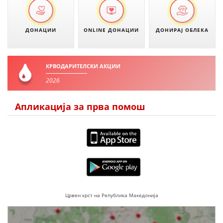
ЗНАЧЕЊЕ НА СЛУЖБАТА ЗА БАРАЊЕ
ФОРМУЛАРИ ЗА БАРАЊА
ДОНАЦИИ
ONLINE ДОНАЦИИ
ДОНИРАЈ ОБЛЕКА
ЗДРАВСТВЕНО ПРЕВЕНТИВНА ДЕЈНОСТ
ПРВА ПОМОШ
КРВОДАРИТЕЛСКИ АКЦИИ
2026
КРВОДАРИТЕЛСТВО
ИНФОРМАЦИИ ЗА БОЛЕСТИ
Апликација за прва помош
УСЛУГИ
ЗА НАС
ДЕЈСТВУВАЊЕ
Црвен крст на Република Македонија