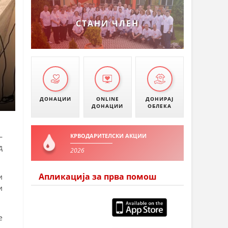
УМАНОВО
СТАНИ ЧЛЕН
ДОНАЦИИ
ONLINE
ДОНИРАЈ
ДОНАЦИИ
ОБЛЕКА
–
КРВОДАРИТЕЛСКИ АКЦИИ
д
2026
Апликација за прва помош
и
и
е