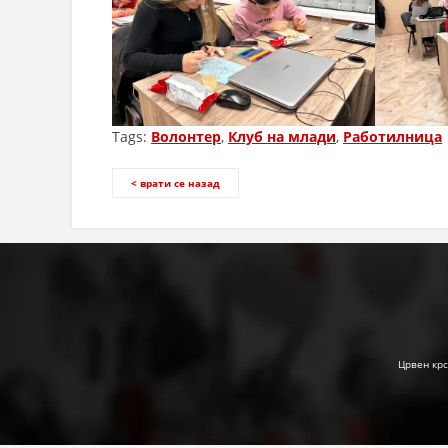
Tags:
Волонтер
,
Клуб на млади
,
Работилница
< врати се назад
Црвен крс