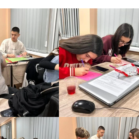
MЕЃУНАРОДНО ХУМАНИТАРНО ПРАВО
ПРОМОЦИЈА НА ХУМАНИ ВРЕДНОСТИ
УПОТРЕБА И ЗАШТИТА НА АМБЛЕМОТ
СОЦИЈАЛНО ХУМАНИТАРНА ДЕЈНОСТ
КАКО ДА ДОНИРАТЕ
ПОДГОТВЕНОСТ И ДЕЈСТВО ПРИ КАТАСТРОФИ
ТИМ ЗА ОДГОВОР ПРИ КАТАСТРОФИ ПРИ ООЦК КУМАНОВО
ОДНОСИ СО ЈАВНОСТ
ИСТРАЖУВАЊЕ НА ЈАВНО МИСЛЕЊЕ
МЕЃУНАРОДНА СОРАБОТКА
ДОГОВОРИ
ЗНАЧЕЊЕ НА СЛУЖБАТА ЗА БАРАЊЕ