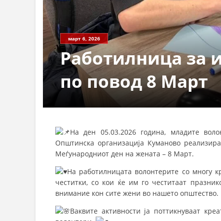
СТРУКТ
март 6, 2026
Работилница за и
по повод 8 Март
На ден 05.03.2026 година, младите вол
Општинска организација Куманово реализира
Меѓународниот ден на жената – 8 Март.
На работилницата волонтерите со многу к
честитки, со кои ќе им го честитаат празник
внимание кон сите жени во нашето општество.
Ваквите активности ја поттикнуваат креа