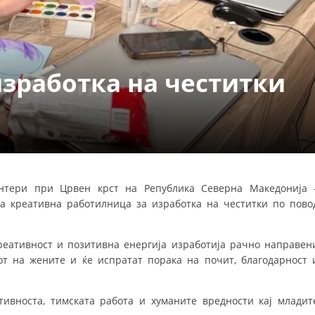
УРА И ОРГАНИЗАЦИОНА ПОСТАВЕНОСТ – ОПШТИНСКА ОРГАНИЗАЦИЈА К
КОНТАКТ ИНФОРМАЦИИ
зработка на честитки
ЗАКОН ЗА ЦКРМ
СТАТУТ НА ЦКРМ
онтери при Црвен крст на Република Северна Македонија 
а креативна работилница за изработка на честитки по пово
ОРГАНИЗАЦИЈА И РАЗВОЈ
РАКОВОДЕН ОДБОР
реативност и позитивна енергија изработија рачно направен
СОБРАНИЕ
от на жените и ќе испратат порака на почит, благодарност 
СТРУКТУРА И ОРГАНИЗАЦИОНА ПОСТАВЕНОСТ
тивноста, тимската работа и хуманите вредности кај младит
ДИСЕМИНАЦИЈА