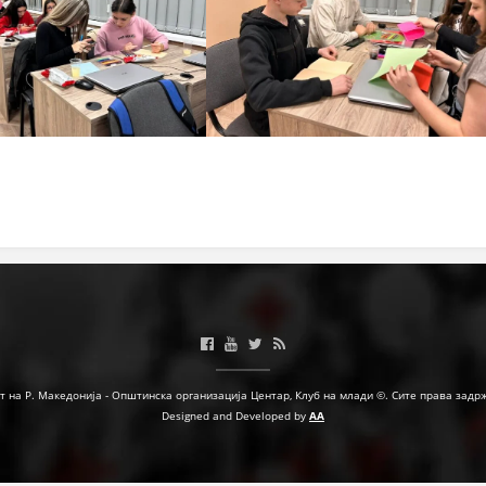
ФОРМУЛАРИ ЗА БАРАЊА
ЗДРАВСТВЕНО ПРЕВЕНТИВНА ДЕЈНОСТ
ПРВА ПОМОШ
КРВОДАРИТЕЛСТВО
ИНФОРМАЦИИ ЗА БОЛЕСТИ
УСЛУГИ
ЗА НАС
ДЕЈСТВУВАЊЕ
т на Р. Македонија - Општинска организација Центар, Клуб на млади ©. Сите права задр
Designed and Developed by
AA