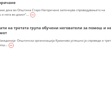
УРА И ОРГАНИЗАЦИОНА ПОСТАВЕНОСТ – ОПШТИНСКА ОРГАНИЗАЦИЈА К
оричане
аме дека во Општина Старо Нагоричане започнува спроведувањето на
КОНТАКТ ИНФОРМАЦИИ
и нега во домот“....
>>
ти на третата група обучени негователи за помош и н
ЗАКОН ЗА ЦКРМ
омот
Македонија- Општинска организација Куманово успешно ја спроведе и тре
СТАТУТ НА ЦКРМ
ош...
>>
ОРГАНИЗАЦИЈА И РАЗВОЈ
РАКОВОДЕН ОДБОР
СОБРАНИЕ
СТРУКТУРА И ОРГАНИЗАЦИОНА ПОСТАВЕНОСТ
ДИСЕМИНАЦИЈА