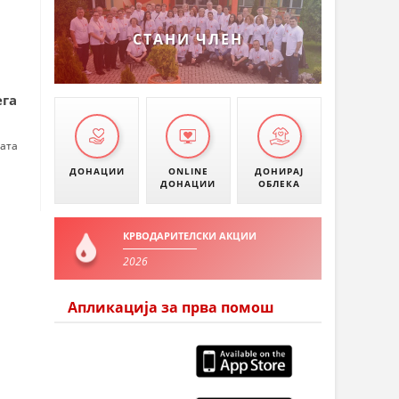
УМАНОВО
СТАНИ ЧЛЕН
ега
тата
ДОНАЦИИ
ONLINE
ДОНИРАЈ
ДОНАЦИИ
ОБЛЕКА
КРВОДАРИТЕЛСКИ АКЦИИ
2026
Апликација за прва помош