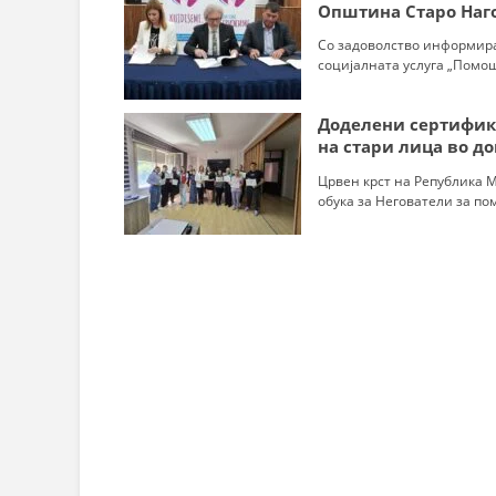
СТРУКТ
Општина Старо Наг
Со задоволство информир
социјалната услуга „Помош 
Доделени сертифика
на стари лица во д
Црвен крст на Република 
обука за Негователи за пом