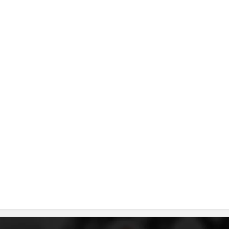
MЕЃУНАРОДНО ХУМАНИТАРНО ПРАВО
ПРОМОЦИЈА НА ХУМАНИ ВРЕДНОСТИ
УПОТРЕБА И ЗАШТИТА НА АМБЛЕМОТ
СОЦИЈАЛНО ХУМАНИТАРНА ДЕЈНОСТ
КАКО ДА ДОНИРАТЕ
ПОДГОТВЕНОСТ И ДЕЈСТВО ПРИ КАТАСТРОФИ
ТИМ ЗА ОДГОВОР ПРИ КАТАСТРОФИ ПРИ ООЦК КУМАНОВО
ОДНОСИ СО ЈАВНОСТ
ИСТРАЖУВАЊЕ НА ЈАВНО МИСЛЕЊЕ
МЕЃУНАРОДНА СОРАБОТКА
ДОГОВОРИ
ЗНАЧЕЊЕ НА СЛУЖБАТА ЗА БАРАЊЕ