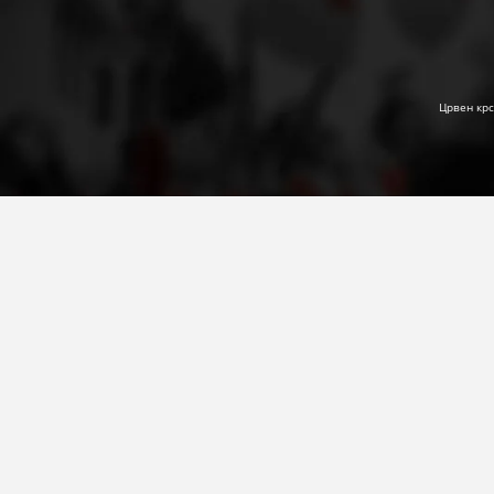
Црвен крс