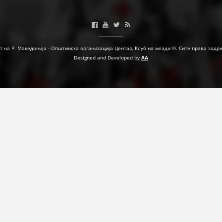
ФОРМУЛАРИ ЗА БАРАЊА
ЗДРАВСТВЕНО ПРЕВЕНТИВНА ДЕЈНОСТ
т на Р. Македонија - Општинска организација Центар, Клуб на млади ©. Сите права задр
ПРВА ПОМОШ
Designed and Developed by
AA
КРВОДАРИТЕЛСТВО
ИНФОРМАЦИИ ЗА БОЛЕСТИ
УСЛУГИ
ЗА НАС
ДЕЈСТВУВАЊЕ