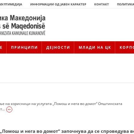
МУЛТИМЕДИЈА
ИНФОРМАЦИИ ОД ЈАВЕН КАРАКТЕР
КОНТАКТ
ПОЛИТИКА
Е
ПРИНЦИПИ
ДЕЈНОСТИ
МЛАДИ НА ЦК
КОРП
ње на корисници на услугата „Помош и нега во домот“ Општинската
...
>>
ИСТОРИЈАТ НА ЦКРМ
ИСТОРИЈАТ НА ДВИЖЕЊЕТО
 „Помош и нега во домот“ започнува да се спроведува в