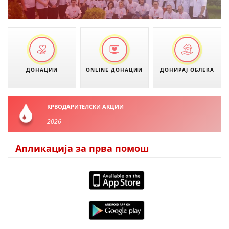
ДИСЕМИНАЦИЈА
MЕЃУНАРОДНО ХУМАНИТАРНО ПРАВО
ПРОМОЦИЈА НА ХУМАНИ ВРЕДНОСТИ
УПОТРЕБА И ЗАШТИТА НА АМБЛЕМОТ
ДОНАЦИИ
ONLINE ДОНАЦИИ
ДОНИРАЈ ОБЛЕКА
СОЦИЈАЛНО ХУМАНИТАРНА ДЕЈНОСТ
КАКО ДА ДОНИРАТЕ
КРВОДАРИТЕЛСКИ АКЦИИ
ПОДГОТВЕНОСТ И ДЕЈСТВО ПРИ КАТАСТРОФИ
2026
ТИМ ЗА ОДГОВОР ПРИ КАТАСТРОФИ ПРИ ООЦК КУМАНОВО
Апликација за прва помош
ОДНОСИ СО ЈАВНОСТ
ИСТРАЖУВАЊЕ НА ЈАВНО МИСЛЕЊЕ
МЕЃУНАРОДНА СОРАБОТКА
ДОГОВОРИ