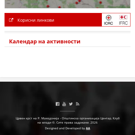
ЗНАЧЕЊЕ НА СЛУЖБАТА ЗА БАРАЊЕ
ФОРМУЛАРИ ЗА БАРАЊА
Корисни линкови
ЗДРАВСТВЕНО ПРЕВЕНТИВНА ДЕЈНОСТ
ПРВА ПОМОШ
Календар на активности
КРВОДАРИТЕЛСТВО
ИНФОРМАЦИИ ЗА БОЛЕСТИ
УСЛУГИ
ЗА НАС
ДЕЈСТВУВАЊЕ
Црвен крст на Р. Македонија - Општинска организација Центар, Клуб
на млади ©. Сите права задржани. 2026
Designed and Developed by
AA