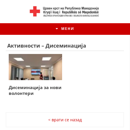
МЕНИ
Активности – Дисеминација
Дисеминација за нови
волонтери
ИСТОРИЈАТ НА ЦКРМ
< врати се назад
ИСТОРИЈАТ НА ДВИЖЕЊЕТО