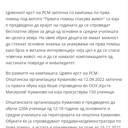
СТРУКТУРА И ОРГАНИЗАЦИОНА ПОСТАВЕНОСТ – ОПШТИНСКА
ОРГАНИЗАЦИЈА КУМАНОВО
Црвениот крст на РСМ започна со кампања по прва
КОНТАКТ ИНФОРМАЦИИ
помош под мотото “Првата помош спасува живот” со која
е предвидено до крајот на годината да се спроведат
бесплатни обуки за деца од основни и средни училишта
во целата земја. На овие обуки децата ќе имаат можност
ЗАКОН ЗА ЦКРМ
да стекнат основни знаења за укажување на прва помош
како брза и витална интервенција чија цел е да се спаси
СТАТУТ НА ЦКРМ
човечки живот, но и да се намалат компликациите од
настанати повреди и инвалидитет.
Во рамките на кампањата, Црвен крст на РСМ-
Општинска организација Куманово на 12.09.2022 започна
со првата обука која беше спроведена во ООУ,,Крсте
ОРГАНИЗАЦИЈА И РАЗВОЈ
Мисирков‘‘ Куманово на која присуствува 150 ученици.
РАКОВОДЕН ОДБОР
Општинската организација Куманово е предвидено да
СОБРАНИЕ
обучи 2204 ученици од 12-18 години од основните и
средни училишта на територијата на општина Куманово.
СТРУКТУРА И ОРГАНИЗАЦИОНА ПОСТАВЕНОСТ
Обуката ќе ја спроведуваат предавачи/демонстратори по
прва помош, а истата е предвидено да трае до 15.12.2022.