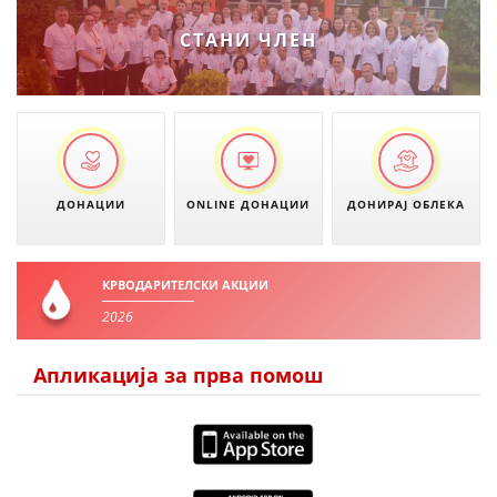
ЗНАЧЕЊЕ НА СЛУЖБАТА ЗА БАРАЊЕ
СТАНИ ЧЛЕН
ФОРМУЛАРИ ЗА БАРАЊА
ЗДРАВСТВЕНО ПРЕВЕНТИВНА ДЕЈНОСТ
ПРВА ПОМОШ
КРВОДАРИТЕЛСТВО
ДОНАЦИИ
ONLINE ДОНАЦИИ
ДОНИРАЈ ОБЛЕКА
ИНФОРМАЦИИ ЗА БОЛЕСТИ
УСЛУГИ
КРВОДАРИТЕЛСКИ АКЦИИ
2026
ЗА НАС
Апликација за прва помош
ДЕЈСТВУВАЊЕ