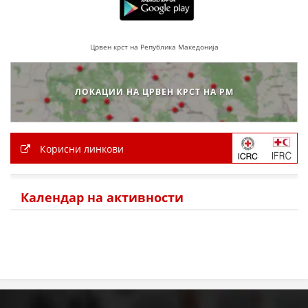
ПРИРАЧНИЦИ
Црвен крст на Република Македонија
СТРАТЕГИИ
ЕДУКАТИВНО ИНФОРМАТИВНИ МАТЕРИЈАЛИ
ЛОКАЦИИ НА ЦРВЕН КРСТ НА РМ
БРОШУРИ
ПОСТЕРИ
Корисни линкови
ПРЕЗЕНТАЦИИ
Календар на активности