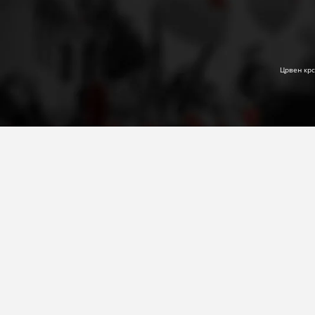
Црвен крс