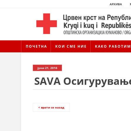
АРХИВА
ПОЧЕТНА
КОИ СМЕ НИЕ
КАКО РАБОТИМ
јуни 21, 2016
SAVA Осигурувањ
< врати се назад