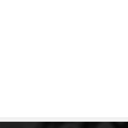
MЕЃУНАРОДНО ХУМАНИТАРНО ПРАВО
ПРОМОЦИЈА НА ХУМАНИ ВРЕДНОСТИ
УПОТРЕБА И ЗАШТИТА НА АМБЛЕМОТ
СОЦИЈАЛНО ХУМАНИТАРНА ДЕЈНОСТ
КАКО ДА ДОНИРАТЕ
ПОДГОТВЕНОСТ И ДЕЈСТВО ПРИ КАТАСТРОФИ
ТИМ ЗА ОДГОВОР ПРИ КАТАСТРОФИ ПРИ ООЦК КУМАНОВО
ОДНОСИ СО ЈАВНОСТ
ИСТРАЖУВАЊЕ НА ЈАВНО МИСЛЕЊЕ
МЕЃУНАРОДНА СОРАБОТКА
ДОГОВОРИ
ЗНАЧЕЊЕ НА СЛУЖБАТА ЗА БАРАЊЕ