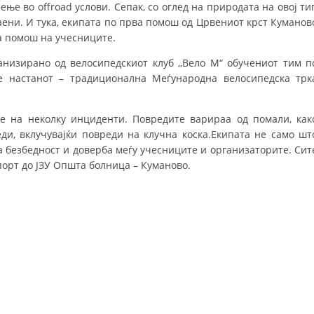
е во offroad услови. Сепак, со оглед на природата на овој ти
MЕЃУНАРОДНО ХУМАНИТАРНО ПРАВО
аени. И тука, екипата по прва помош од Црвениот крст Куманов
а помош на учесниците.
ПРОМОЦИЈА НА ХУМАНИ ВРЕДНОСТИ
ганизирано од велосипедскиот клуб ,,Вело М“ обучениот тим п
УПОТРЕБА И ЗАШТИТА НА АМБЛЕМОТ
е настанот – традиционална Меѓународна велосипедска трк
СОЦИЈАЛНО ХУМАНИТАРНА ДЕЈНОСТ
е на неколку инциденти. Повредите варираа од помали, как
КАКО ДА ДОНИРАТЕ
и, вклучувајќи повреди на клучна коска.Екипата не само шт
а безбедност и доверба меѓу учесниците и организаторите. Сит
ПОДГОТВЕНОСТ И ДЕЈСТВО ПРИ КАТАСТРОФИ
порт до ЈЗУ Општа болница – Куманово.
ТИМ ЗА ОДГОВОР ПРИ КАТАСТРОФИ ПРИ ООЦК КУМАНОВО
ОДНОСИ СО ЈАВНОСТ
ИСТРАЖУВАЊЕ НА ЈАВНО МИСЛЕЊЕ
МЕЃУНАРОДНА СОРАБОТКА
ДОГОВОРИ
ЗНАЧЕЊЕ НА СЛУЖБАТА ЗА БАРАЊЕ