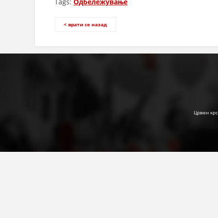
Tags:
Одбележување
< врати се назад
Црвен крс