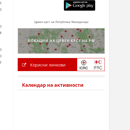
п
о
Црвен крст на Република Македонија
о
а
ЛОКАЦИИ НА ЦРВЕН КРСТ НА РМ
о
о
е
Корисни линкови
Календар на активности