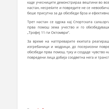
каде учесниците демонстрираа вештини во возењ
настан, несреќите и повредите не се невообич
беше присутна за да обезбеди брза и ефективн
Трет настан се одржа кај Спортската сала,ор
прва помош зема учество и го обезбедуваш
„Трофеј 11-ти Октомври“.
За време на натпреварите екипата реагираш
изгребаници и модрици, до посериозни повред
обезбеди прва помош, туку и создаде чувство н
повредени лица добија соодветна нега и транс