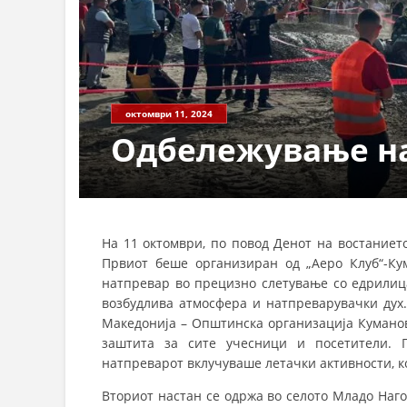
СТРУКТ
октомври 11, 2024
Одбележување на
На 11 октомври, по повод Денот на востаниет
Првиот беше организиран од „Аеро Клуб“-Ку
натпревар во прецизно слетување со едрилица
возбудлива атмосфера и натпреварувачки дух
Македонија – Општинска организација Куманов
заштита за сите учесници и посетители. П
натпреварот вклучуваше летачки активности, 
Вториот настан се одржа во селото Младо Наго