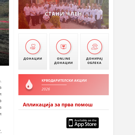
УМАНОВО
СТАНИ ЧЛЕН
ДОНАЦИИ
ONLINE
ДОНИРАЈ
ДОНАЦИИ
ОБЛЕКА
.
КРВОДАРИТЕЛСКИ АКЦИИ
а
2026
и
а
Апликација за прва помош
а
и
,