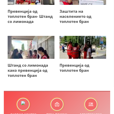
СТРУКТУРА И ОРГАНИЗАЦИОНА ПОСТАВЕНОСТ – ОПШТИНСКА
ОРГАНИЗАЦИЈА КУМАНОВО
Превенција од
Заштита на
КОНТАКТ ИНФОРМАЦИИ
топлотен бран- Штанд
населението од
со лимонада
топлотен бран
ЗАКОН ЗА ЦКРМ
СТАТУТ НА ЦКРМ
Штанд со лимонада
Превенција од
како превенција од
топлотен бран
топлотен бран
ОРГАНИЗАЦИЈА И РАЗВОЈ
РАКОВОДЕН ОДБОР
СОБРАНИЕ
СТРУКТУРА И ОРГАНИЗАЦИОНА ПОСТАВЕНОСТ