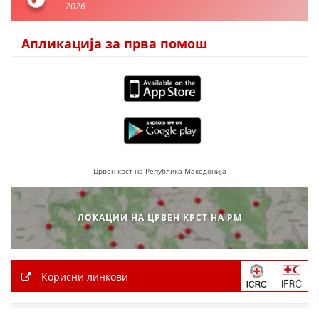
2026
ЗНАЧЕЊЕ НА СЛУЖБАТА ЗА БАРАЊЕ
ФОРМУЛАРИ ЗА БАРАЊА
Апликација за прва помош
ЗДРАВСТВЕНО ПРЕВЕНТИВНА ДЕЈНОСТ
ПРВА ПОМОШ
КРВОДАРИТЕЛСТВО
ИНФОРМАЦИИ ЗА БОЛЕСТИ
УСЛУГИ
Црвен крст на Република Македонија
ЛОКАЦИИ НА ЦРВЕН КРСТ НА РМ
ЗА НАС
ДЕЈСТВУВАЊЕ
Корисни линкови