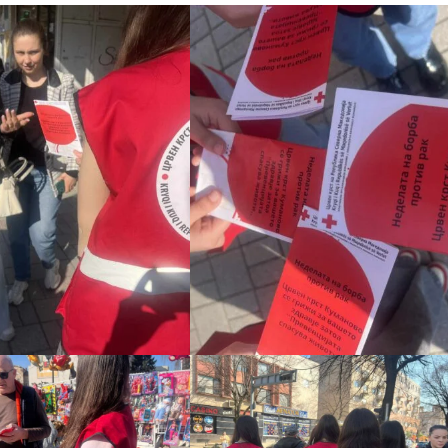
MЕЃУНАРОДНО ХУМАНИТАРНО ПРАВО
ПРОМОЦИЈА НА ХУМАНИ ВРЕДНОСТИ
УПОТРЕБА И ЗАШТИТА НА АМБЛЕМОТ
СОЦИЈАЛНО ХУМАНИТАРНА ДЕЈНОСТ
КАКО ДА ДОНИРАТЕ
ПОДГОТВЕНОСТ И ДЕЈСТВО ПРИ КАТАСТРОФИ
ТИМ ЗА ОДГОВОР ПРИ КАТАСТРОФИ ПРИ ООЦК КУМАНОВО
ОДНОСИ СО ЈАВНОСТ
ИСТРАЖУВАЊЕ НА ЈАВНО МИСЛЕЊЕ
МЕЃУНАРОДНА СОРАБОТКА
ДОГОВОРИ
ЗНАЧЕЊЕ НА СЛУЖБАТА ЗА БАРАЊЕ