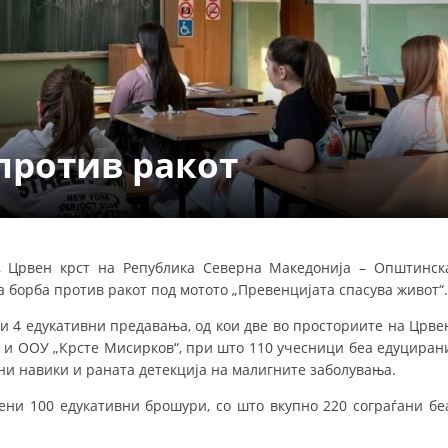
УРА И ОРГАНИЗАЦИОНА ПОСТАВЕНОСТ – ОПШТИНСКА ОРГАНИЗАЦИЈА К
КОНТАКТ ИНФОРМАЦИИ
ЗАКОН ЗА ЦКРМ
против ракот
СТАТУТ НА ЦКРМ
, Црвен крст на Република Северна Македонија – Општинск
 борба против ракот под мотото „Превенцијата спасува живот“.
ОРГАНИЗАЦИЈА И РАЗВОЈ
и 4 едукативни предавања, од кои две во просториите на Црве
РАКОВОДЕН ОДБОР
“ и ООУ „Крсте Мисирков“, при што 110 учесници беа едуциран
СОБРАНИЕ
ни навики и раната детекција на малигните заболувања.
СТРУКТУРА И ОРГАНИЗАЦИОНА ПОСТАВЕНОСТ
ени 100 едукативни брошури, со што вкупно 220 сограѓани бе
ДИСЕМИНАЦИЈА