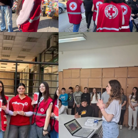
ФОРМУЛАРИ ЗА БАРАЊА
ЗДРАВСТВЕНО ПРЕВЕНТИВНА ДЕЈНОСТ
ПРВА ПОМОШ
КРВОДАРИТЕЛСТВО
ИНФОРМАЦИИ ЗА БОЛЕСТИ
УСЛУГИ
ЗА НАС
ДЕЈСТВУВАЊЕ