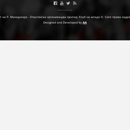
т на Р. Македонија - Општинска организација Центар, Клуб на млади ©. Сите права задр
Designed and Developed by
AA