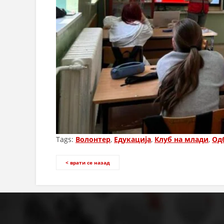
Tags:
Волонтер
,
Едукација
,
Клуб на млади
,
Од
< врати се назад