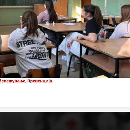
бележување
,
Превенција