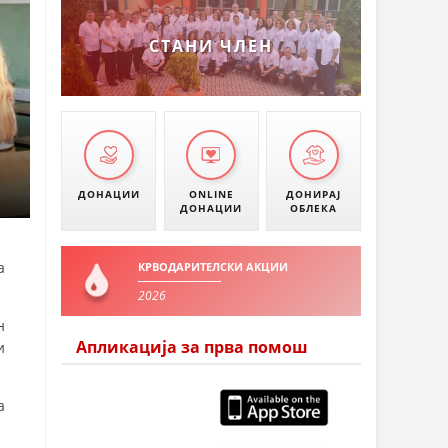
УМАНОВО
СТАНИ ЧЛЕН
ДОНАЦИИ
ONLINE
ДОНИРАЈ
ДОНАЦИИ
ОБЛЕКА
а
КРВОДАРИТЕЛСКИ АКЦИИ
2026
н
Апликација за прва помош
и
а