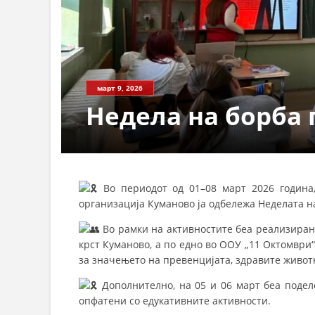
СТРУКТ
март 9, 2026
Недела на борба 
Во периодот од 01–08 март 2026 година
организација Куманово ја одбележа Неделата на
Во рамки на активностите беа реализиран
крст Куманово, а по едно во ООУ „11 Октомври
за значењето на превенцијата, здравите живот
Дополнително, на 05 и 06 март беа подел
опфатени со едукативните активности.